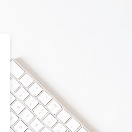
Moodle Digiped Universitatea Vala