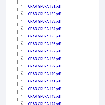
ORAR GRUPA 131.pdf
ORAR GRUPA 132.pdf
ORAR GRUPA 133.pdf
ORAR GRUPA 134.pdf
ORAR GRUPA 135.pdf
ORAR GRUPA 136.pdf
ORAR GRUPA 137.pdf
ORAR GRUPA 138.pdf
ORAR GRUPA 139.pdf
ORAR GRUPA 140.pdf
ORAR GRUPA 141.pdf
ORAR GRUPA 142.pdf
ORAR GRUPA 143.pdf
ORAR GRUPA 144.pdf