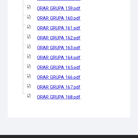
ORAR GRUPA 159.pdf
ORAR GRUPA 160.pdf
ORAR GRUPA 161.pdf
ORAR GRUPA 162.pdf
ORAR GRUPA 163.pdf
ORAR GRUPA 164.pdf
ORAR GRUPA 165.pdf
ORAR GRUPA 166.pdf
ORAR GRUPA 167.pdf
ORAR GRUPA 168.pdf