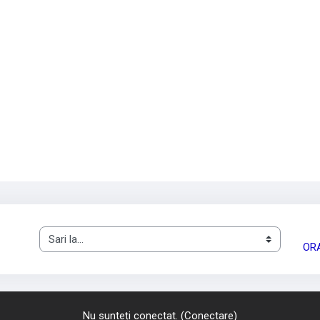
Sari la...
ORA
Nu sunteți conectat. (
Conectare
)