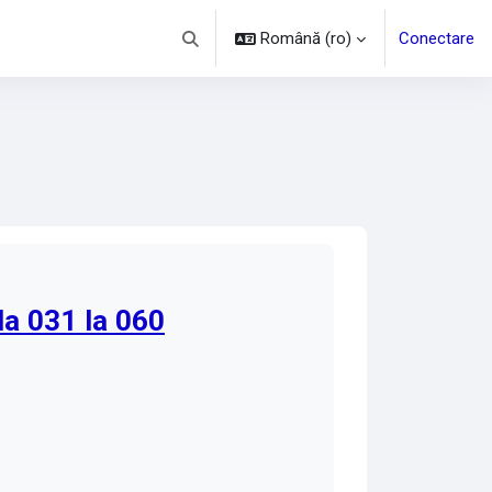
Română ‎(ro)‎
Conectare
Afișați căutarea
la 031 la 060